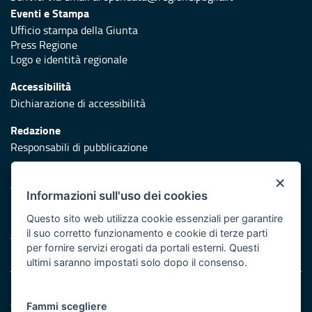
Eventi e Stampa
Ufficio stampa della Giunta
Press Regione
Logo e identità regionale
Accessibilità
Dichiarazione di accessibilità
Redazione
Responsabili di pubblicazione
Protezione civile
×
Vai al sito di Protezione Civile Puglia
Informazioni sull'uso dei cookies
Iniziativa finanziata con risorse del POR Puglia 2014/2020 -
Questo sito web utilizza cookie essenziali per garantire
il suo corretto funzionamento e cookie di terze parti
Asse XI e Asse II ed ulteriormente sviluppata con risorse PR
per fornire servizi erogati da portali esterni. Questi
FESR/FSE+ 2021/2027 Azione 1.8
ultimi saranno impostati solo dopo il consenso.
Note legali
Cookie e privacy
Fammi scegliere