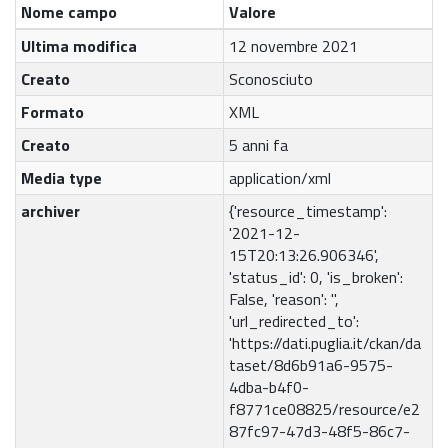
Nome campo
Valore
Ultima modifica
12 novembre 2021
Creato
Sconosciuto
Formato
XML
Creato
5 anni fa
Media type
application/xml
archiver
{'resource_timestamp':
'2021-12-
15T20:13:26.906346',
'status_id': 0, 'is_broken':
False, 'reason': '',
'url_redirected_to':
'https://dati.puglia.it/ckan/da
taset/8d6b91a6-9575-
4dba-b4f0-
f8771ce08825/resource/e2
87fc97-47d3-48f5-86c7-