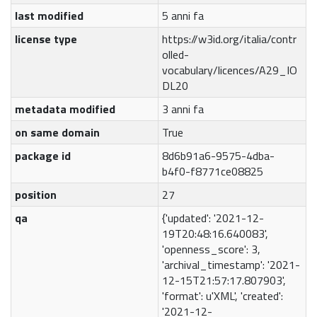
last modified
5 anni fa
license type
https://w3id.org/italia/contr
olled-
vocabulary/licences/A29_IO
DL20
metadata modified
3 anni fa
on same domain
True
package id
8d6b91a6-9575-4dba-
b4f0-f8771ce08825
position
27
qa
{'updated': '2021-12-
19T20:48:16.640083',
'openness_score': 3,
'archival_timestamp': '2021-
12-15T21:57:17.807903',
'format': u'XML', 'created':
'2021-12-