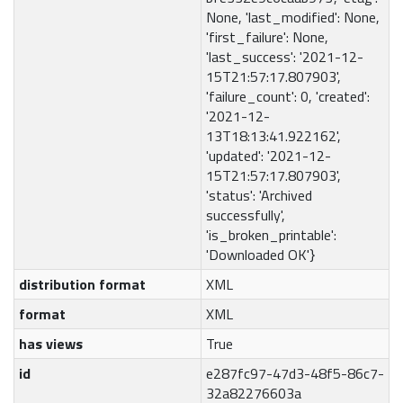
None, 'last_modified': None,
'first_failure': None,
'last_success': '2021-12-
15T21:57:17.807903',
'failure_count': 0, 'created':
'2021-12-
13T18:13:41.922162',
'updated': '2021-12-
15T21:57:17.807903',
'status': 'Archived
successfully',
'is_broken_printable':
'Downloaded OK'}
distribution format
XML
format
XML
has views
True
id
e287fc97-47d3-48f5-86c7-
32a82276603a