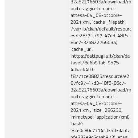
32a82276603a/download/m
onitoraggio-tempi-di-
attesa-04_08-ottobre-
2021.xml', 'cache_filepath':
'/var/lib/ckan/default/resourc
es/e28/7fc/97-47d3-48f5-
86c7-32a82276603a',
'cache_url':
'https://dati.puglia.it/ckan/da
taset/8d6b91a6-9575-
4dba-b4f0-
f8771ce08825/resource/e2
87fc97-47d3-48f5-86c7-
32a82276603a/download/m
onitoraggio-tempi-di-
attesa-04_08-ottobre-
2021.xml', 'size': 286230,
'mimetype': 'application/xml',
'hash':
'82e0c80c7714fd35d3dabfa
bfe332e9c6caab973', 'etag':