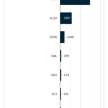
2867
XLSX
1046
1046
JSON
249
249
XML
214
214
ODS
XLS
191
191