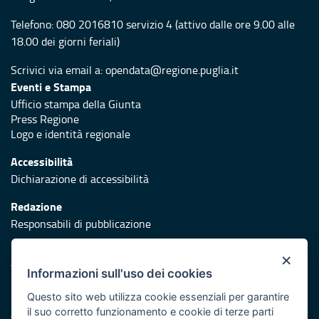
Telefono:
080 2016810 servizio 4
(attivo dalle ore 9.00 alle
18.00 dei giorni feriali)
Scrivici via email a:
opendata@regione.puglia.it
Eventi e Stampa
Ufficio stampa della Giunta
Press Regione
Logo e identità regionale
Accessibilità
Dichiarazione di accessibilità
Redazione
Responsabili di pubblicazione
Protezione civile
×
Vai al sito di Protezione Civile Puglia
Informazioni sull'uso dei cookies
Iniziativa finanziata con risorse del POR Puglia 2014/2020 -
Questo sito web utilizza cookie essenziali per garantire
il suo corretto funzionamento e cookie di terze parti
Asse XI e Asse II ed ulteriormente sviluppata con risorse PR