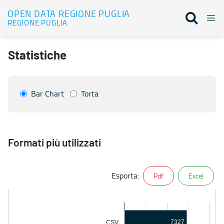
OPEN DATA REGIONE PUGLIA
REGIONE PUGLIA
Formati più utilizzati
Statistiche
Bar Chart
Torta
Formati più utilizzati
Esporta:
Pdf
Excel
7327
CSV