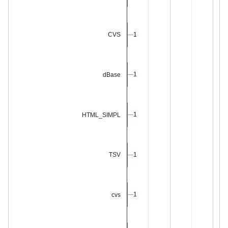
1
1
CVS
1
1
dBase
1
1
HTML_SIMPL
1
1
TSV
1
1
cvs