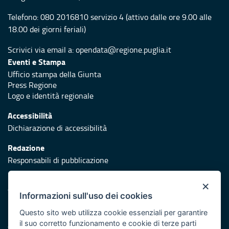
Telefono:
080 2016810 servizio 4
(attivo dalle ore 9.00 alle
18.00 dei giorni feriali)
Scrivici via email a:
opendata@regione.puglia.it
Eventi e Stampa
Ufficio stampa della Giunta
Press Regione
Logo e identità regionale
Accessibilità
Dichiarazione di accessibilità
Redazione
Responsabili di pubblicazione
Protezione civile
×
Vai al sito di Protezione Civile Puglia
Informazioni sull'uso dei cookies
Iniziativa finanziata con risorse del POR Puglia 2014/2020 -
Questo sito web utilizza cookie essenziali per garantire
il suo corretto funzionamento e cookie di terze parti
Asse XI e Asse II ed ulteriormente sviluppata con risorse PR