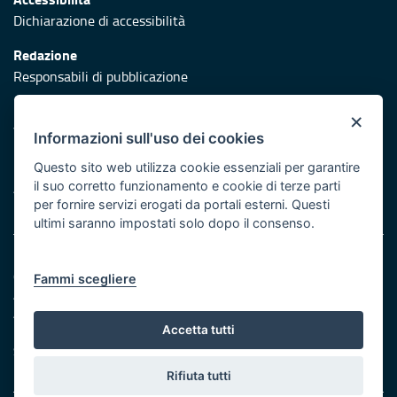
Dichiarazione di accessibilità
Redazione
Responsabili di pubblicazione
Protezione civile
×
Vai al sito di Protezione Civile Puglia
Informazioni sull'uso dei cookies
Iniziativa finanziata con risorse del POR Puglia 2014/2020 -
Questo sito web utilizza cookie essenziali per garantire
il suo corretto funzionamento e cookie di terze parti
Asse XI e Asse II ed ulteriormente sviluppata con risorse PR
per fornire servizi erogati da portali esterni. Questi
FESR/FSE+ 2021/2027 Azione 1.8
ultimi saranno impostati solo dopo il consenso.
Note legali
Cookie e privacy
Fammi scegliere
Amministrazione trasparente
Atti di notifica
Accetta tutti
Feed RSS
Servizi intranet
Rifiuta tutti