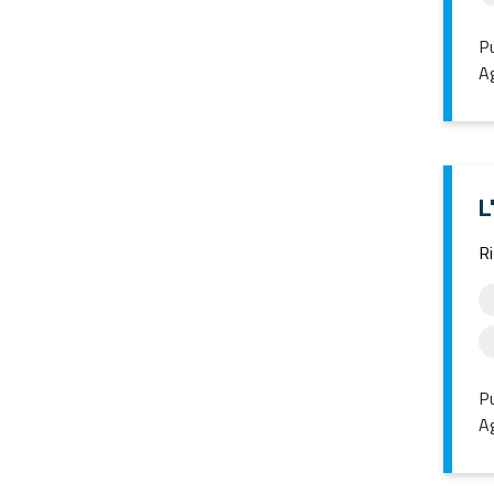
Pu
Ag
L
Ri
Pu
Ag