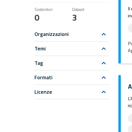
Il
Sostenitori
Dataset
0
3
in
Organizzazioni
Pu
Temi
Ag
Tag
Formati
A
Licenze
L'
ri