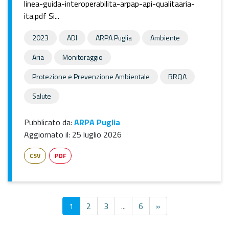
linea-guida-interoperabilita-arpap-api-qualitaaria-
ita.pdf Si...
2023
ADI
ARPA Puglia
Ambiente
Aria
Monitoraggio
Protezione e Prevenzione Ambientale
RRQA
Salute
Pubblicato da:
ARPA Puglia
Aggiornato il:
25 luglio 2026
CSV
PDF
1
2
3
...
6
»