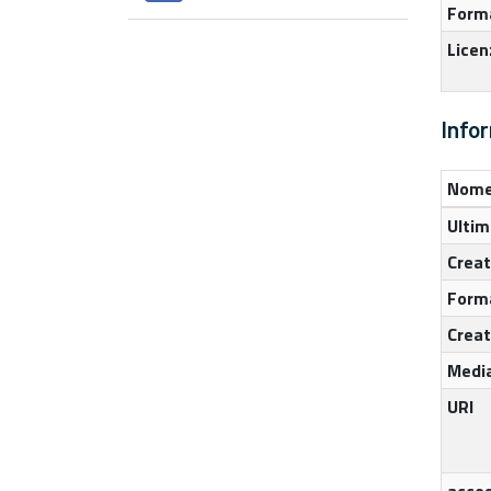
Forma
Licen
Info
Nome
Ultim
Crea
Form
Crea
Medi
URI