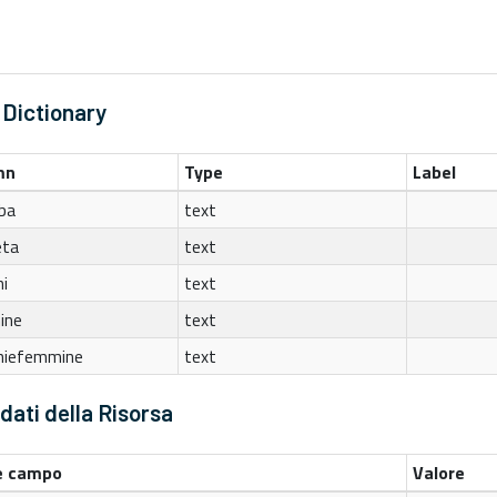
 Dictionary
mn
Type
Label
ba
text
eta
text
i
text
ine
text
hiefemmine
text
ati della Risorsa
 campo
Valore