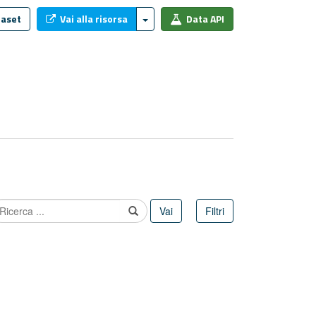
aset
Vai alla risorsa
Data API