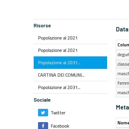
Risorse
Data
Popolazione al 2021
Colu
Popolazione al 2021
degur
Popolazione al 2031...
class
masch
CARTINA DEI COMUNI...
femm
Popolazione al 2031...
masc
Sociale
Metad
Twitter
Nome
Facebook