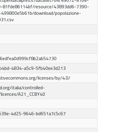
.opendataipres.it/dataset/64f49072-41b4-
-81fde86114bf/resource/43893dd6-7390-
-499800e5b61b/download/popolazione-
031.csv
6edfea0d999cf8b2ab54730
b4bd-4834-a5c9-5fb40ee3d213
eativecommons.org/licenses/by/4.0/
d.org/italia/controlled-
y/licences/A21_CCBY40
639e-4d25-9646-bd651a7c5c67