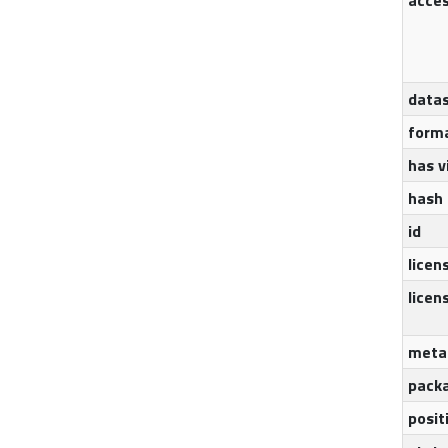
acces
datas
form
has v
hash
id
licen
licen
meta
packa
posit