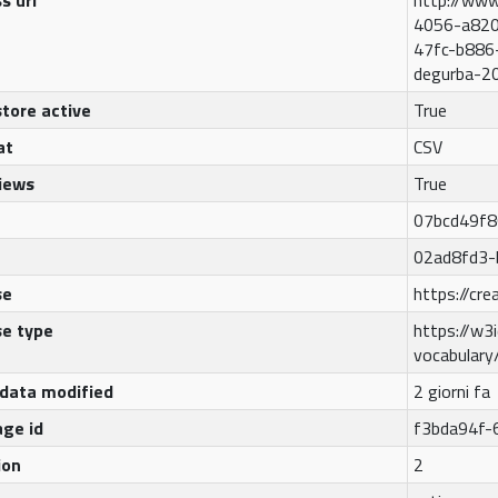
s url
http://www
4056-a820
47fc-b886
degurba-2
tore active
True
at
CSV
iews
True
07bcd49f8
02ad8fd3-
se
https://cr
se type
https://w3i
vocabular
data modified
2 giorni fa
ge id
f3bda94f-
ion
2