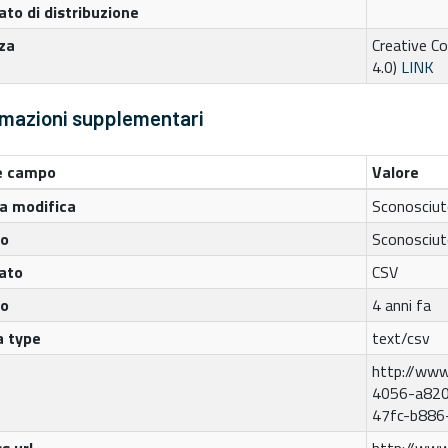
to di distribuzione
za
Creative C
4.0)
LINK
rmazioni supplementari
 campo
Valore
a modifica
Sconosciu
to
Sconosciu
ato
CSV
to
4 anni fa
a type
text/csv
http://www
4056-a820
47fc-b886