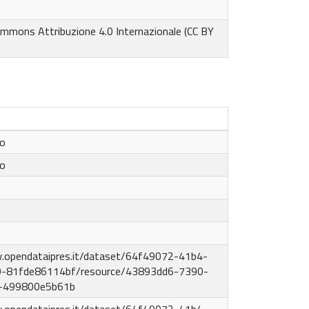
ommons Attribuzione 4.0 Internazionale (CC BY
to
to
.opendataipres.it/dataset/64f49072-41b4-
-81fde86114bf/resource/43893dd6-7390-
-499800e5b61b