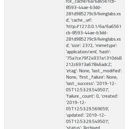
rce_cache/6a/6a6561cb-
8593-44ae-b3dd-
281d985279c9/livinglabs.xs
d', 'cache_url':
'http://127.0.0.1/6a/6a6561
cb-8593-44ae-b3dd-
281d985279c9/livinglabs.xs
d', 'size': 2372, 'mimetype':
'application/xml', 'hash':
'75a7ce79f24937a1310d48
212c6973a67846adc2',
'etag': None, 'last_modified':
None, 'first_failure': None,
'last_success': '2019-12-
05T12:53:29.549507',
'failure_count': 0, 'created':
'2019-12-
05T12:53:29.569659',
'updated': '2019-12-
05T12:53:29.549507',
'status': 'Archived