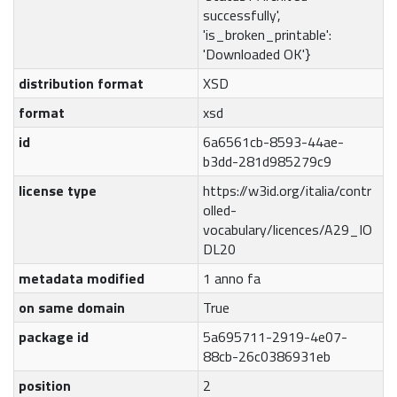
successfully',
'is_broken_printable':
'Downloaded OK'}
distribution format
XSD
format
xsd
id
6a6561cb-8593-44ae-
b3dd-281d985279c9
license type
https://w3id.org/italia/contr
olled-
vocabulary/licences/A29_IO
DL20
metadata modified
1 anno fa
on same domain
True
package id
5a695711-2919-4e07-
88cb-26c0386931eb
position
2