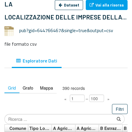
LA
Dataset
Vai alla risorsa
LOCALIZZAZIONE DELLE IMPRESE DELLA...
pub?gid=644766467&single=true&output=csv
file formato csv
Esploratore Dati