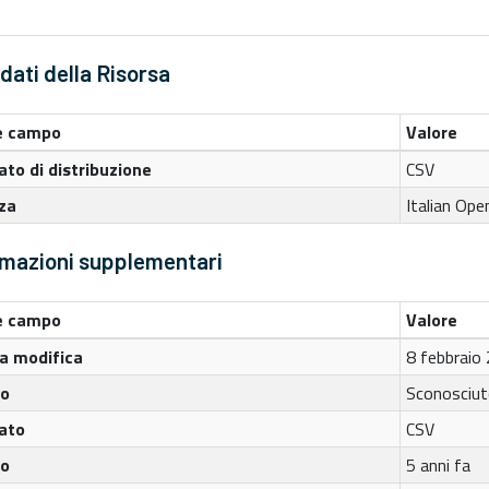
ati della Risorsa
 campo
Valore
to di distribuzione
CSV
za
Italian Ope
rmazioni supplementari
 campo
Valore
a modifica
8 febbraio
to
Sconosciu
ato
CSV
to
5 anni fa