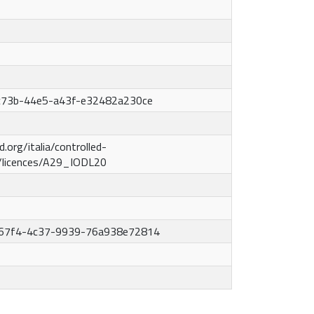
c73b-44e5-a43f-e32482a230ce
d.org/italia/controlled-
/licences/A29_IODL20
67f4-4c37-9939-76a938e72814