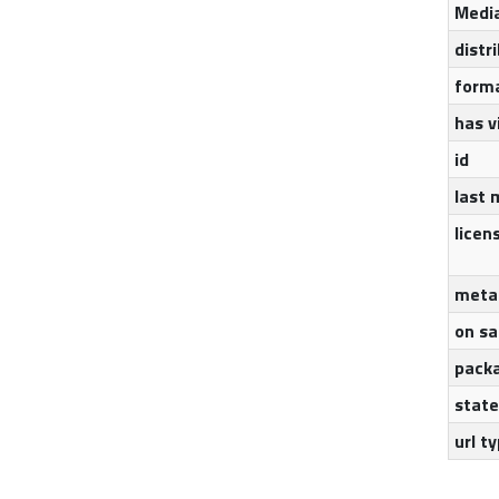
Medi
distr
form
has v
id
last 
licen
meta
on s
packa
state
url t