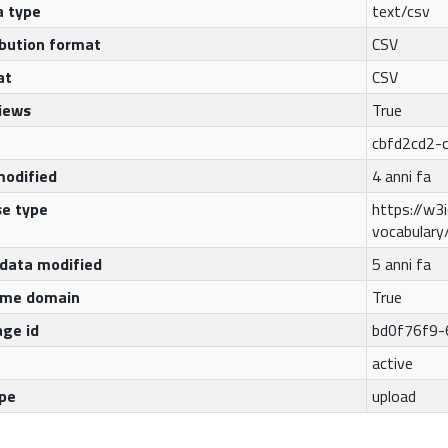
a type
text/csv
ibution format
CSV
at
CSV
iews
True
cbfd2cd2-
modified
4 anni fa
se type
https://w3i
vocabulary
data modified
5 anni fa
ame domain
True
ge id
bd0f76f9-
active
ype
upload