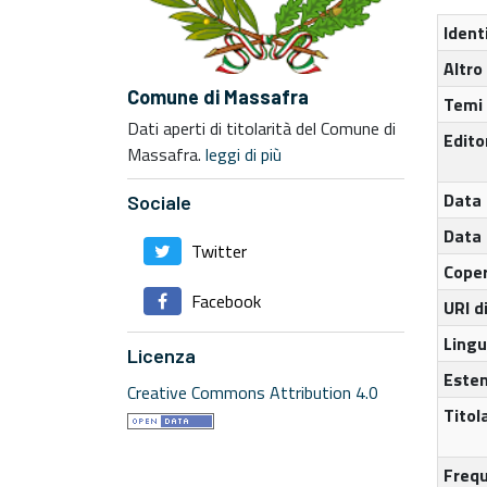
Ident
Altro
Comune di Massafra
Temi 
Dati aperti di titolarità del Comune di
Edito
Massafra.
leggi di più
Data 
Sociale
Data 
Twitter
Coper
Facebook
URI 
Lingu
Licenza
Este
Creative Commons Attribution 4.0
Titol
Freq