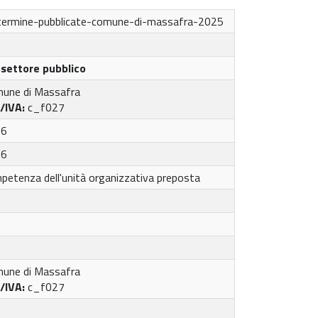
termine-pubblicate-comune-di-massafra-2025
settore pubblico
une di Massafra
A/IVA:
c_f027
26
26
petenza dell'unità organizzativa preposta
une di Massafra
A/IVA:
c_f027