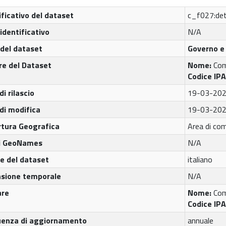
ificativo del dataset
c_f027:de
 identificativo
N/A
del dataset
Governo e 
re del Dataset
Nome:
Com
Codice IP
di rilascio
19-03-20
di modifica
19-03-20
tura Geografica
Area di com
di GeoNames
N/A
e del dataset
italiano
nsione temporale
N/A
are
Nome:
Com
Codice IP
uenza di aggiornamento
annuale