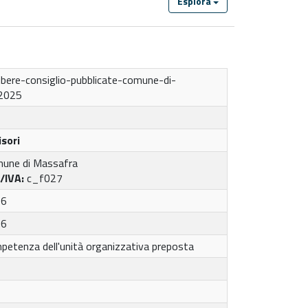
Esplora
ibere-consiglio-pubblicate-comune-di-
2025
isori
une di Massafra
A/IVA:
c_f027
26
26
petenza dell'unità organizzativa preposta