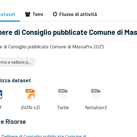
ataset
Temi
Flusso di attività
bere di Consiglio pubblicate Comune di Ma
re di Consiglio pubblicate Comune di Massafra 2025
no e settore p...
lizza dataset
F
JSON-LD
Turtle
Notation3
 e Risorse
Delibere di Consiglio pubblicate Comune di...