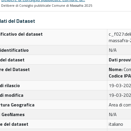
Delibere di Consiglio pubblicate Comune di Massafra 2025
ati del Dataset
ificativo del dataset
c_f027:del
massafra-
 identificativo
N/A
del dataset
Dati provv
re del Dataset
Nome:
Com
Codice IP
di rilascio
19-03-20
di modifica
19-03-20
tura Geografica
Area di com
di GeoNames
N/A
e del dataset
italiano