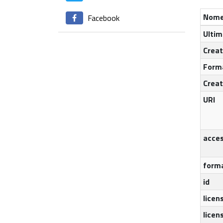
Nome
Facebook
Ultim
Crea
Form
Crea
URI
acces
form
id
licen
licen