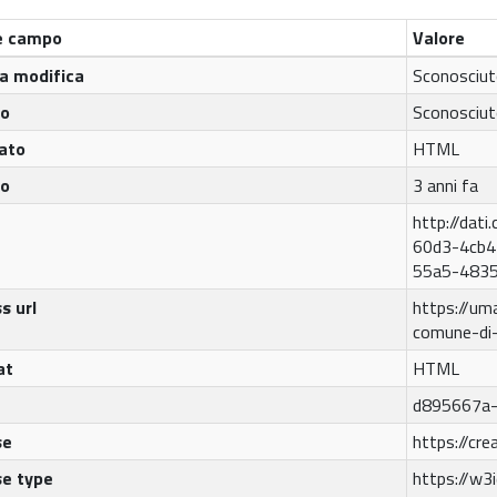
 campo
Valore
a modifica
Sconosciu
to
Sconosciu
ato
HTML
to
3 anni fa
http://dat
60d3-4cb4
55a5-4835
s url
https://uma
comune-di
at
HTML
d895667a-
se
https://cr
se type
https://w3i