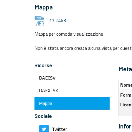
Mappa
17.2463
Mappa per comoda visualizzazione
Non è stata ancora creata alcuna vista per questa
Risorse
Metad
DAECSV
Nome
DAEXLSX
Forma
Mappa
Licen
Sociale
Info
Twitter