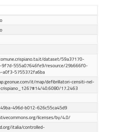
to
to
i.comune.crispiano.ta.it/dataset/59a37170-
-9f7d-555a07646fe9/resource/29b666f0-
-a0f3-5755372fa6ba
p.geonue.com/it/map/defibrillatori-censiti-nel-
-crispiano_1267#14/40.6080/17.2463
49ba-496d-b012-626c55ca45d9
eativecommons.org/licenses/by/4.0/
d.org/italia/controlled-