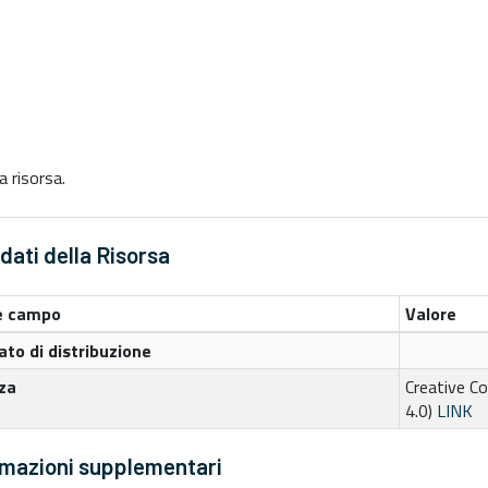
 risorsa.
ati della Risorsa
 campo
Valore
to di distribuzione
za
Creative C
4.0)
LINK
rmazioni supplementari