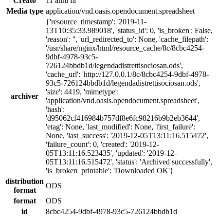
Creato
11 anni fa
Media type
application/vnd.oasis.opendocument.spreadsheet
{'resource_timestamp': '2019-11-
13T10:35:33.989018', 'status_id': 0, 'is_broken': False,
'reason': '', 'url_redirected_to': None, 'cache_filepath':
'/usr/share/nginx/html/resource_cache/8c/8cbc4254-
9dbf-4978-93c5-
726124bbdb1d/legendadistrettisociosan.ods',
'cache_url': 'http://127.0.0.1/8c/8cbc4254-9dbf-4978-
93c5-726124bbdb1d/legendadistrettisociosan.ods',
'size': 4419, 'mimetype':
archiver
'application/vnd.oasis.opendocument.spreadsheet',
'hash':
'd95062cf416984b757df8e6fc98216b9b2eb3644',
'etag': None, 'last_modified': None, 'first_failure':
None, 'last_success': '2019-12-05T13:11:16.515472',
'failure_count': 0, 'created': '2019-12-
05T13:11:16.523435', 'updated': '2019-12-
05T13:11:16.515472', 'status': 'Archived successfully',
'is_broken_printable': 'Downloaded OK'}
distribution
ODS
format
format
ODS
id
8cbc4254-9dbf-4978-93c5-726124bbdb1d