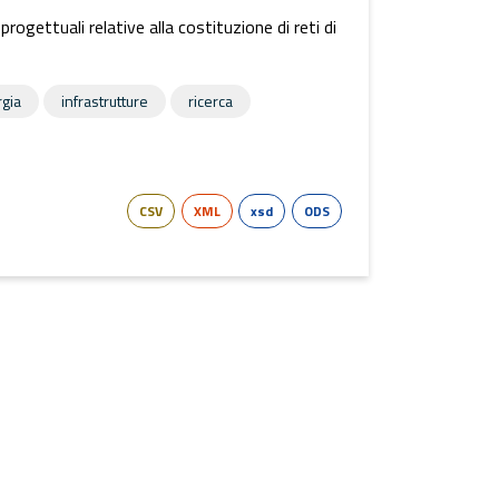
rogettuali relative alla costituzione di reti di
gia
infrastrutture
ricerca
CSV
XML
xsd
ODS