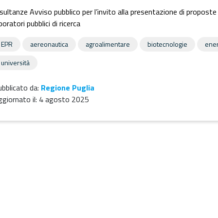
sultanze Avviso pubblico per l’invito alla presentazione di proposte p
boratori pubblici di ricerca
EPR
aereonautica
agroalimentare
biotecnologie
ener
università
bblicato da:
Regione Puglia
giornato il:
4 agosto 2025