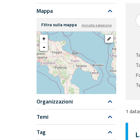
Mappa
Filtra sulla mappa
Annulla selezione
+
-
T
T
F
Te
Organizzazioni
1 data
Temi
Tag
L