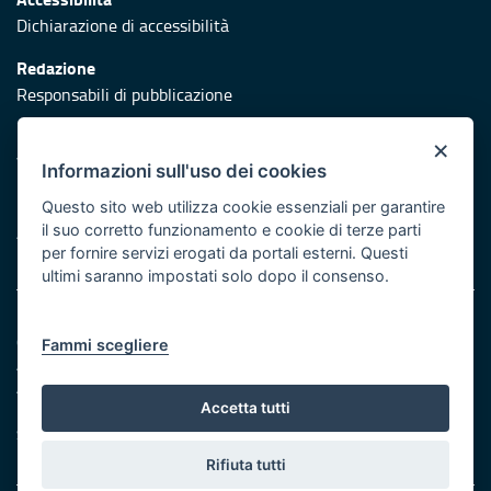
Dichiarazione di accessibilità
Redazione
Responsabili di pubblicazione
Protezione civile
×
Vai al sito di Protezione Civile Puglia
Informazioni sull'uso dei cookies
Iniziativa finanziata con risorse del POR Puglia 2014/2020 -
Questo sito web utilizza cookie essenziali per garantire
il suo corretto funzionamento e cookie di terze parti
Asse XI e Asse II ed ulteriormente sviluppata con risorse PR
per fornire servizi erogati da portali esterni. Questi
FESR/FSE+ 2021/2027 Azione 1.8
ultimi saranno impostati solo dopo il consenso.
Note legali
Cookie e privacy
Fammi scegliere
Amministrazione trasparente
Atti di notifica
Accetta tutti
Feed RSS
Servizi intranet
Rifiuta tutti