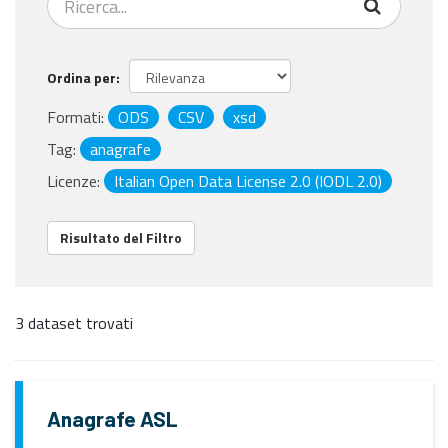
Ordina per
Formati:
ODS
CSV
xsd
Tag:
anagrafe
Licenze:
Italian Open Data License 2.0 (IODL 2.0)
Risultato del Filtro
3 dataset trovati
Anagrafe ASL