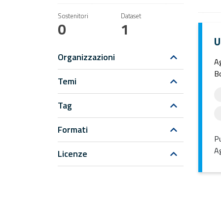
Sostenitori
Dataset
0
1
U
Organizzazioni
Ag
Bo
Temi
Tag
Formati
Pu
Ag
Licenze