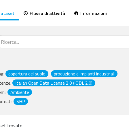
ataset
Flusso di attività
Informazioni
ag:
copertura del suolo
produzione e impianti industriali
cenze:
Italian Open Data License 2.0 (IODL 2.0)
emi:
Ambiente
ormati:
SHP
set trovato