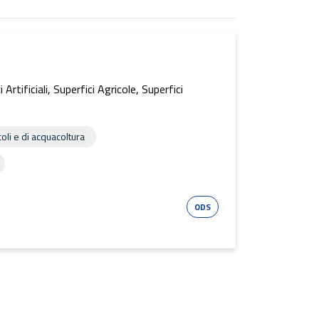
ificiali, Superfici Agricole, Superfici
coli e di acquacoltura
Esri Shape
ODS