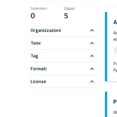
Sostenitori
Dataset
0
5
A
Organizzazioni
Ad
ad
Temi
Tag
Pu
Formati
Ag
Licenze
P
R