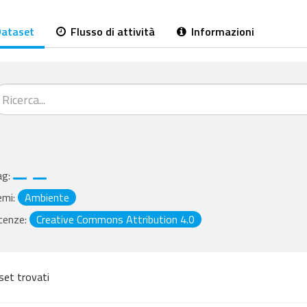
ataset
Flusso di attività
Informazioni
ag:
emi:
Ambiente
cenze:
Creative Commons Attribution 4.0
set trovati