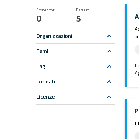
Sostenitori
Dataset
0
5
A
Ad
Organizzazioni
ad
Temi
Pu
Tag
Ag
Formati
Licenze
P
R