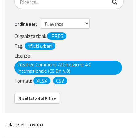
Ordina per
Organizzazioni:
IPRES
Tag:
rifiuti urbani
Licenze:
Creative Commons Attribuzione 4.0
Internazionale (CC BY 4.0)
Formati:
XLSX
CSV
Risultato del Filtro
1 dataset trovato