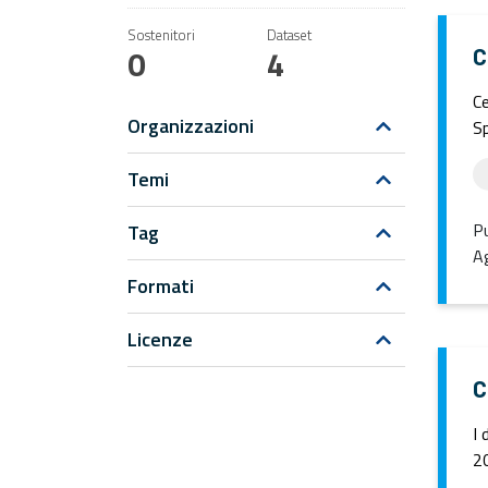
Sostenitori
Dataset
0
4
C
Ce
Organizzazioni
Sp
Temi
Pu
Tag
Ag
Formati
Licenze
C
I 
20