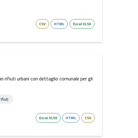
CSV
HTML
Excel XLSX
dei rifiuti urbani con dettaglio comunale per gli
ifiuti
Excel XLSX
HTML
CSV