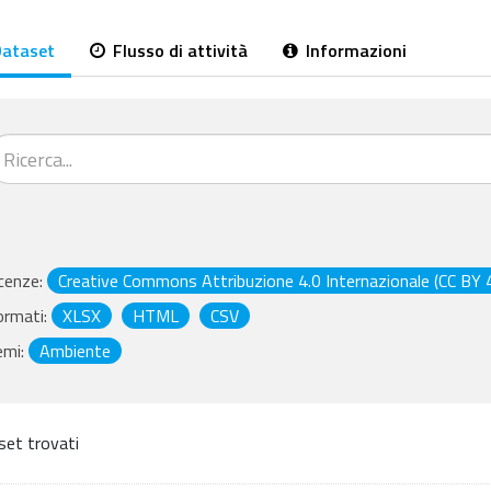
ataset
Flusso di attività
Informazioni
cenze:
Creative Commons Attribuzione 4.0 Internazionale (CC BY 4
ormati:
XLSX
HTML
CSV
emi:
Ambiente
set trovati