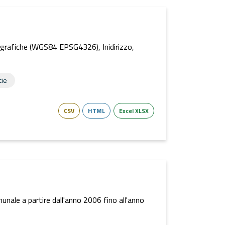
eografiche (WGS84 EPSG4326), Inidirizzo,
cie
CSV
HTML
Excel XLSX
omunale a partire dall'anno 2006 fino all'anno