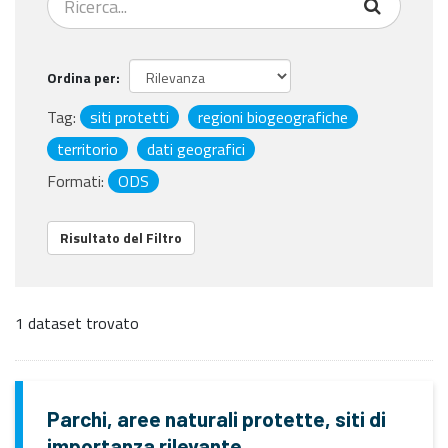
Ordina per
Tag:
siti protetti
regioni biogeografiche
territorio
dati geografici
Formati:
ODS
Risultato del Filtro
1 dataset trovato
Parchi, aree naturali protette, siti di
importanza rilevante