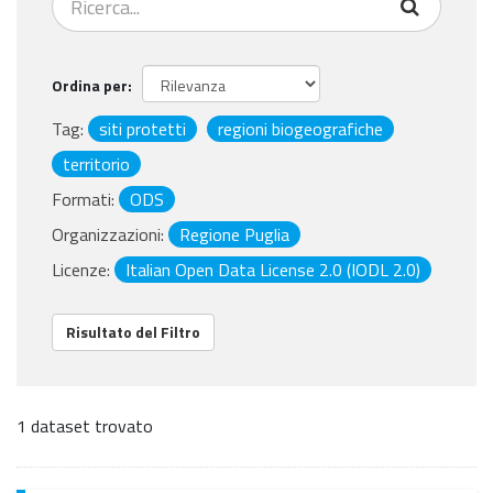
Ordina per
Tag:
siti protetti
regioni biogeografiche
territorio
Formati:
ODS
Organizzazioni:
Regione Puglia
Licenze:
Italian Open Data License 2.0 (IODL 2.0)
Risultato del Filtro
1 dataset trovato