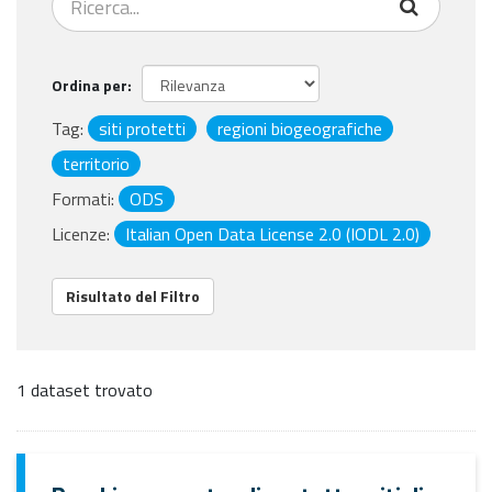
Ordina per
Tag:
siti protetti
regioni biogeografiche
territorio
Formati:
ODS
Licenze:
Italian Open Data License 2.0 (IODL 2.0)
Risultato del Filtro
1 dataset trovato