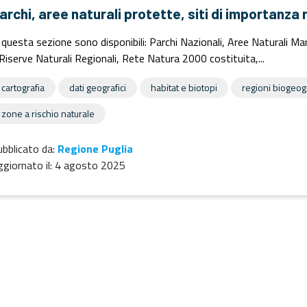
archi, aree naturali protette, siti di importanza 
 questa sezione sono disponibili: Parchi Nazionali, Aree Naturali Mar
Riserve Naturali Regionali, Rete Natura 2000 costituita,...
cartografia
dati geografici
habitat e biotopi
regioni biogeog
zone a rischio naturale
bblicato da:
Regione Puglia
giornato il:
4 agosto 2025