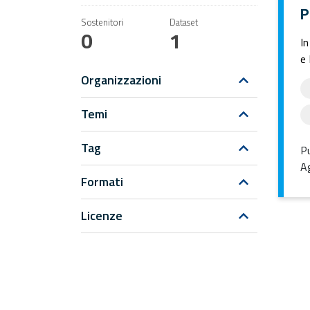
P
Sostenitori
Dataset
0
1
In
e 
Organizzazioni
Temi
Tag
Pu
Ag
Formati
Licenze