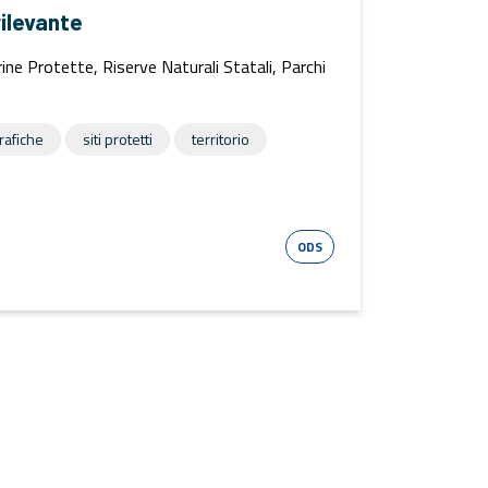
rilevante
ine Protette, Riserve Naturali Statali, Parchi
rafiche
siti protetti
territorio
Esri Shape
ODS