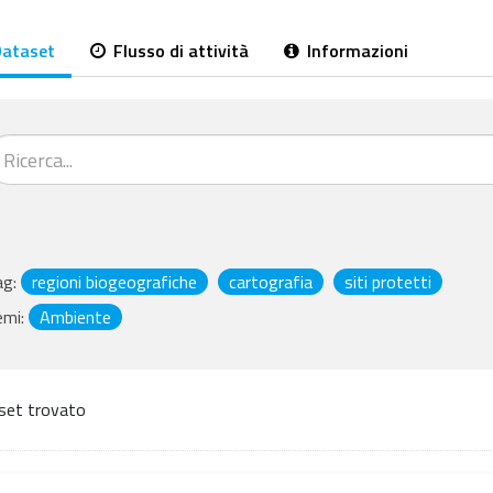
ataset
Flusso di attività
Informazioni
ag:
regioni biogeografiche
cartografia
siti protetti
emi:
Ambiente
set trovato