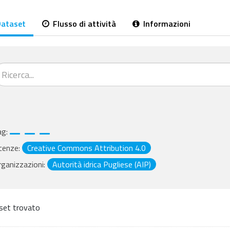
ataset
Flusso di attività
Informazioni
ag:
cenze:
Creative Commons Attribution 4.0
ganizzazioni:
Autorità idrica Pugliese (AIP)
set trovato