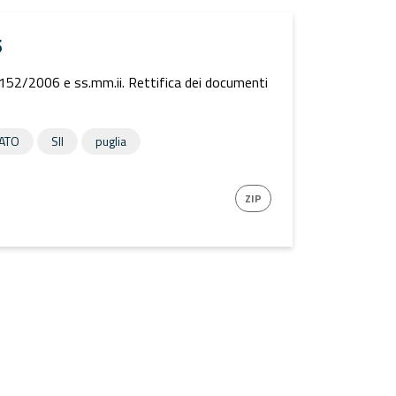
5
 152/2006 e ss.mm.ii. Rettifica dei documenti
RATO
SII
puglia
ZIP