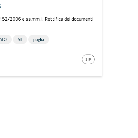
5
 152/2006 e ss.mm.ii. Rettifica dei documenti
RATO
SII
puglia
ZIP