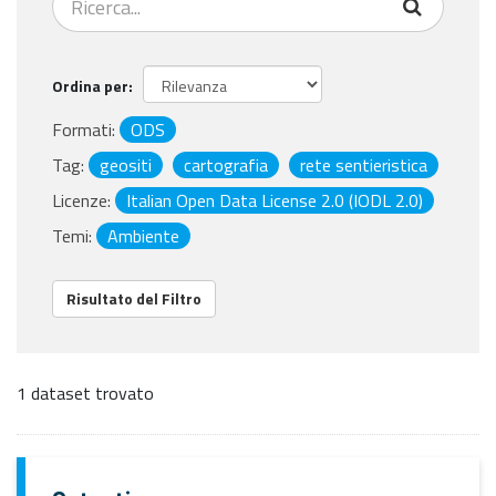
Ordina per
Formati:
ODS
Tag:
geositi
cartografia
rete sentieristica
Licenze:
Italian Open Data License 2.0 (IODL 2.0)
Temi:
Ambiente
Risultato del Filtro
1 dataset trovato