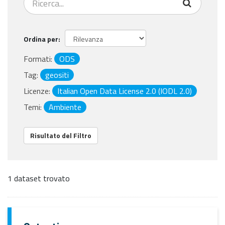
Ordina per
Formati:
ODS
Tag:
geositi
Licenze:
Italian Open Data License 2.0 (IODL 2.0)
Temi:
Ambiente
Risultato del Filtro
1 dataset trovato