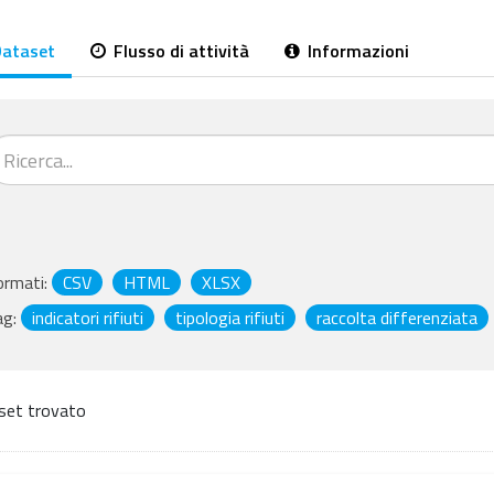
ataset
Flusso di attività
Informazioni
ormati:
CSV
HTML
XLSX
ag:
indicatori rifiuti
tipologia rifiuti
raccolta differenziata
set trovato