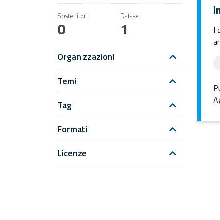
I
Sostenitori
Dataset
0
1
I 
an
Organizzazioni
Temi
Pu
Ag
Tag
Formati
Licenze