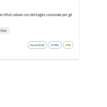
dei rifiuti urbani con dettaglio comunale per gli
ifiuti
Excel XLSX
HTML
CSV