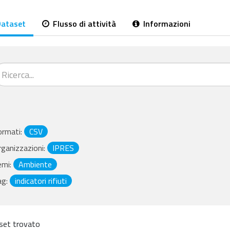
ataset
Flusso di attività
Informazioni
ormati:
CSV
ganizzazioni:
IPRES
emi:
Ambiente
ag:
indicatori rifiuti
set trovato