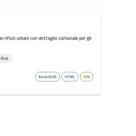
dei rifiuti urbani con dettaglio comunale per gli
ifiuti
Excel XLSX
HTML
CSV