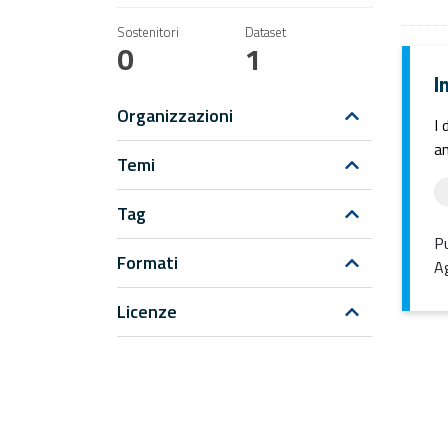
Sostenitori
Dataset
0
1
I
Organizzazioni
I 
an
Temi
Tag
Pu
Formati
Ag
Licenze