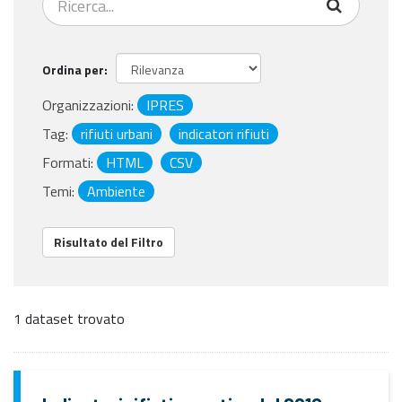
Ordina per
Organizzazioni:
IPRES
Tag:
rifiuti urbani
indicatori rifiuti
Formati:
HTML
CSV
Temi:
Ambiente
Risultato del Filtro
1 dataset trovato