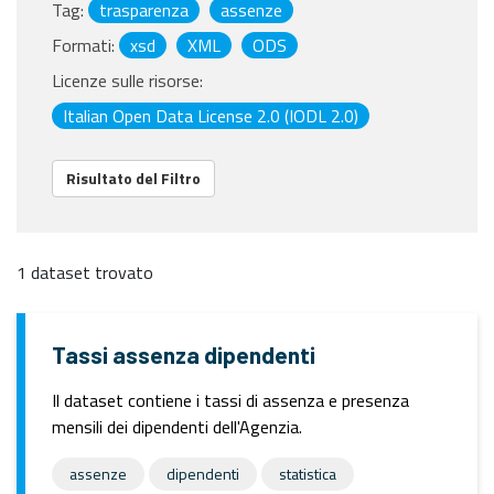
Tag:
trasparenza
assenze
Formati:
xsd
XML
ODS
Licenze sulle risorse:
Italian Open Data License 2.0 (IODL 2.0)
Risultato del Filtro
1 dataset trovato
Tassi assenza dipendenti
Il dataset contiene i tassi di assenza e presenza
mensili dei dipendenti dell'Agenzia.
assenze
dipendenti
statistica