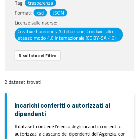
Tag:
trasparenza
Formati:
xsd
JSON
Licenze sulle risorse:
Creative Commons Attribuzione-Condividi allo
stesso modo 4.0 Internazionale (CC BY-SA 4.0)
Risultato del Filtro
2 dataset trovati
Incarichi conferiti o autorizzati ai
dipendenti
Il dataset contiene l'elenco degli incarichi conferiti o
autorizzati a ciascuno dei dipendenti dell'Agenzia, con