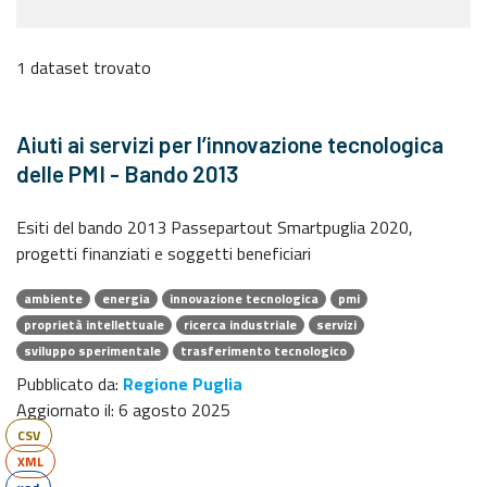
1 dataset trovato
Aiuti ai servizi per l’innovazione tecnologica
delle PMI - Bando 2013
Esiti del bando 2013 Passepartout Smartpuglia 2020,
progetti finanziati e soggetti beneficiari
ambiente
energia
innovazione tecnologica
pmi
proprietà intellettuale
ricerca industriale
servizi
sviluppo sperimentale
trasferimento tecnologico
Pubblicato da:
Regione Puglia
Aggiornato il:
6 agosto 2025
CSV
XML