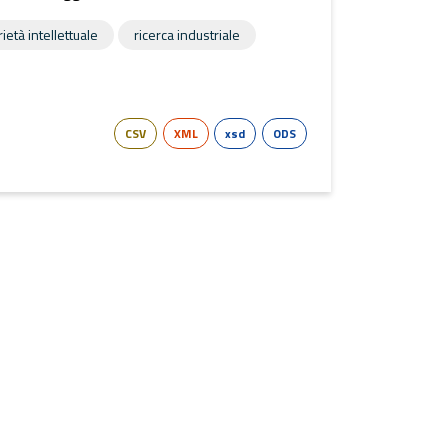
ietà intellettuale
ricerca industriale
CSV
XML
xsd
ODS