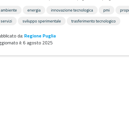
ambiente
energia
innovazione tecnologica
pmi
propr
servizi
sviluppo sperimentale
trasferimento tecnologico
bblicato da:
Regione Puglia
giornato il:
6 agosto 2025