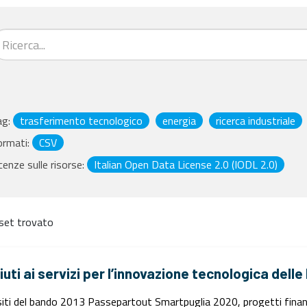
ag:
trasferimento tecnologico
energia
ricerca industriale
ormati:
CSV
cenze sulle risorse:
Italian Open Data License 2.0 (IODL 2.0)
set trovato
iuti ai servizi per l’innovazione tecnologica dell
iti del bando 2013 Passepartout Smartpuglia 2020, progetti finanz