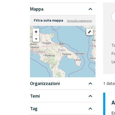
Mappa
Filtra sulla mappa
Annulla selezione
+
-
T
F
Li
Organizzazioni
1 data
Temi
A
Tag
Es