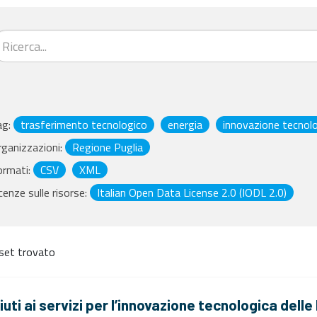
ag:
trasferimento tecnologico
energia
innovazione tecnol
ganizzazioni:
Regione Puglia
ormati:
CSV
XML
cenze sulle risorse:
Italian Open Data License 2.0 (IODL 2.0)
set trovato
iuti ai servizi per l’innovazione tecnologica dell