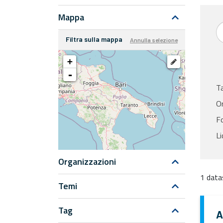
Mappa
Filtra sulla mappa
Annulla selezione
+
-
T
Or
F
Li
Organizzazioni
1 data
Temi
Tag
A