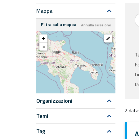
Mappa
Filtra sulla mappa
Annulla selezione
+
-
T
F
Li
Re
Organizzazioni
2 data
Temi
Tag
A