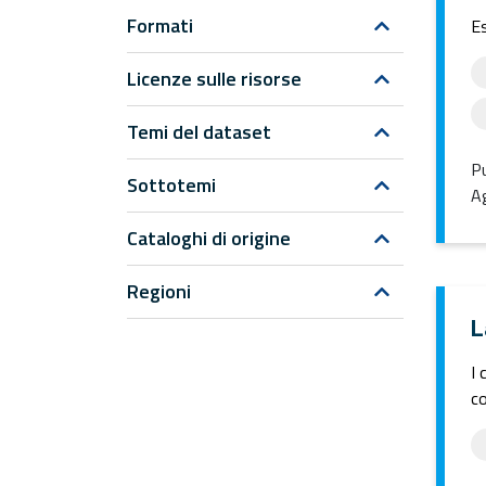
Formati
Es
Licenze sulle risorse
Temi del dataset
Pu
Sottotemi
Ag
Cataloghi di origine
Regioni
L
I 
co