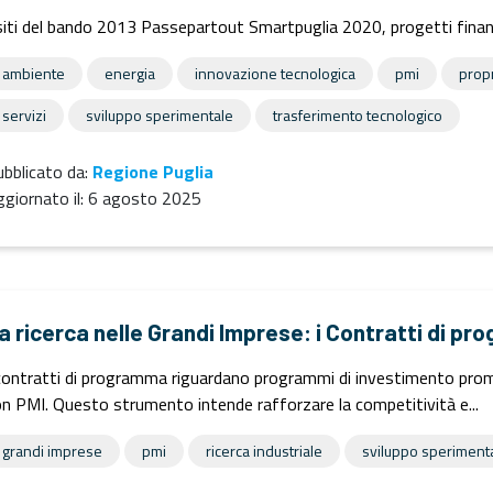
iti del bando 2013 Passepartout Smartpuglia 2020, progetti finanz
ambiente
energia
innovazione tecnologica
pmi
propr
servizi
sviluppo sperimentale
trasferimento tecnologico
bblicato da:
Regione Puglia
giornato il:
6 agosto 2025
a ricerca nelle Grandi Imprese: i Contratti di p
contratti di programma riguardano programmi di investimento prom
n PMI. Questo strumento intende rafforzare la competitività e...
grandi imprese
pmi
ricerca industriale
sviluppo speriment