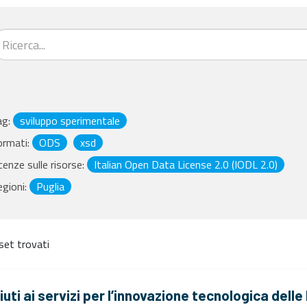
ag:
sviluppo sperimentale
ormati:
ODS
xsd
cenze sulle risorse:
Italian Open Data License 2.0 (IODL 2.0)
gioni:
Puglia
set trovati
iuti ai servizi per l’innovazione tecnologica dell