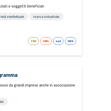
iati e soggetti beneficiari
ietà intellettuale
ricerca industriale
CSV
XML
xsd
ODS
rogramma
ossi da grandi imprese anche in associazione
ale