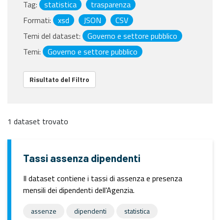
Tag:
statistica
trasparenza
Formati:
xsd
JSON
CSV
Temi del dataset:
Governo e settore pubblico
Temi:
Governo e settore pubblico
Risultato del Filtro
1 dataset trovato
Tassi assenza dipendenti
Il dataset contiene i tassi di assenza e presenza
mensili dei dipendenti dell'Agenzia.
assenze
dipendenti
statistica