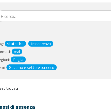
ag:
statistica
trasparenza
ormati:
xsd
gioni:
Puglia
emi:
Governo e settore pubblico
set trovati
assi di assenza