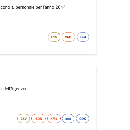
riscono al personale per l’anno 2014
CSV
XML
xsd
i dell'Agenzia.
CSV
JSON
XML
xsd
ODS