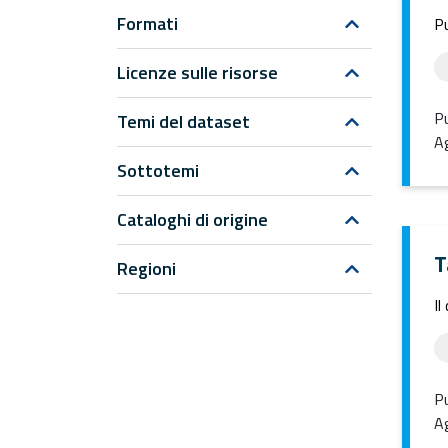
Formati
Pu
Licenze sulle risorse
Pu
Temi del dataset
Ag
Sottotemi
Cataloghi di origine
T
Regioni
Il
Pu
Ag