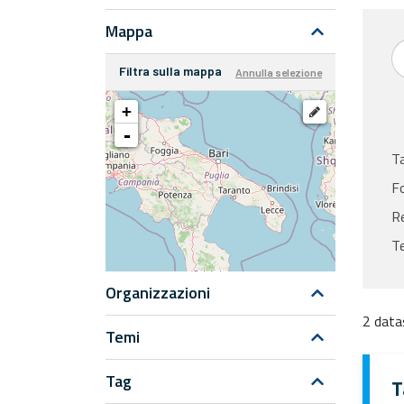
Mappa
Filtra sulla mappa
Annulla selezione
+
-
T
F
Re
T
Organizzazioni
2 data
Temi
Tag
T