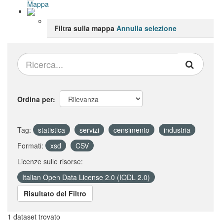
Mappa
Filtra sulla mappa
Annulla selezione
Ordina per
Tag:
statistica
servizi
censimento
industria
Formati:
xsd
CSV
Licenze sulle risorse:
Italian Open Data License 2.0 (IODL 2.0)
Risultato del Filtro
1 dataset trovato