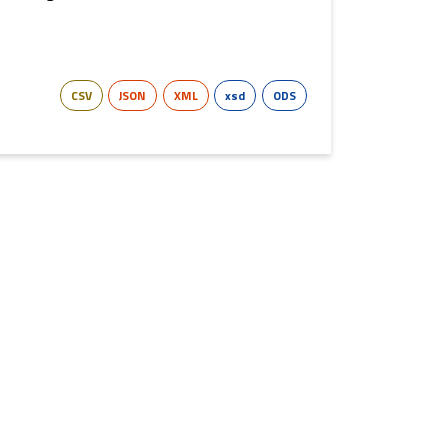
CSV
JSON
XML
xsd
ODS