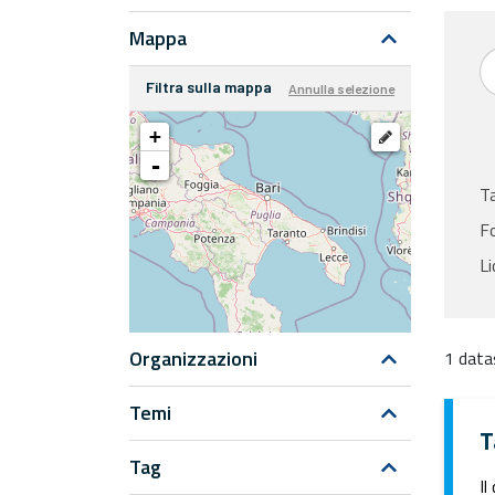
Mappa
Filtra sulla mappa
Annulla selezione
+
-
T
F
Li
Organizzazioni
1 data
Temi
T
Tag
Il