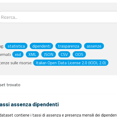
ag:
statistica
dipendenti
trasparenza
assenze
ormati:
xsd
XML
JSON
CSV
ODS
cenze sulle risorse:
Italian Open Data License 2.0 (IODL 2.0)
set trovato
assi assenza dipendenti
 dataset contiene i tassi di assenza e presenza mensili dei dipendent