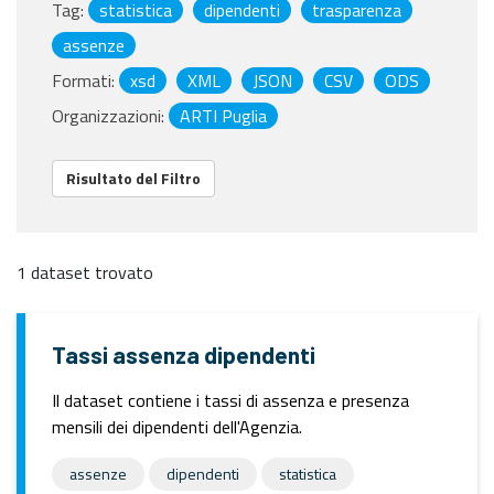
Tag:
statistica
dipendenti
trasparenza
assenze
Formati:
xsd
XML
JSON
CSV
ODS
Organizzazioni:
ARTI Puglia
Risultato del Filtro
1 dataset trovato
Tassi assenza dipendenti
Il dataset contiene i tassi di assenza e presenza
mensili dei dipendenti dell'Agenzia.
assenze
dipendenti
statistica