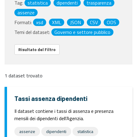
Tag:
statistica
dipendenti
trasparenza
assenze
Formati:
xsd
XML
JSON
CSV
ODS
Temi del dataset:
Governo e settore pubblico
Risultato del Filtro
1 dataset trovato
Tassi assenza dipendenti
Il dataset contiene i tassi di assenza e presenza
mensili dei dipendenti dell'Agenzia.
assenze
dipendenti
statistica