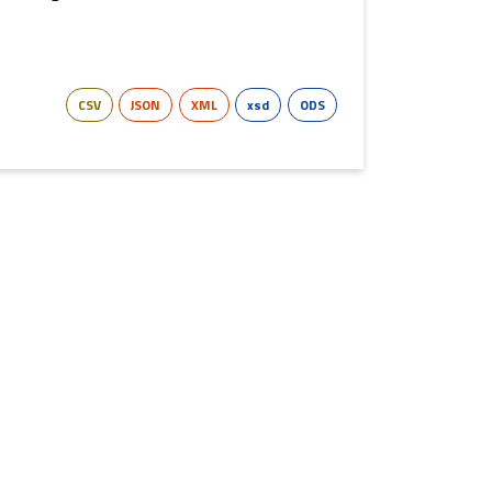
CSV
JSON
XML
xsd
ODS