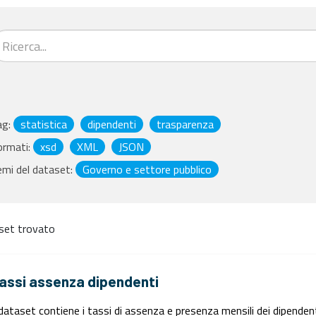
ag:
statistica
dipendenti
trasparenza
ormati:
xsd
XML
JSON
mi del dataset:
Governo e settore pubblico
set trovato
assi assenza dipendenti
 dataset contiene i tassi di assenza e presenza mensili dei dipendent