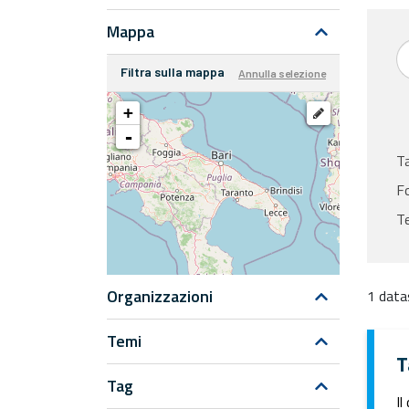
Mappa
Filtra sulla mappa
Annulla selezione
+
-
T
F
Te
Organizzazioni
1 data
Temi
T
Tag
Il