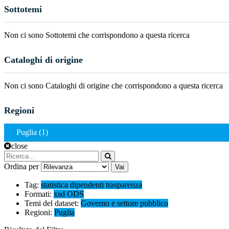
Sottotemi
Non ci sono Sottotemi che corrispondono a questa ricerca
Cataloghi di origine
Non ci sono Cataloghi di origine che corrispondono a questa ricerca
Regioni
Puglia (1)
close
Ordina per
Vai
Tag:
statistica
dipendenti
trasparenza
Formati:
xsd
ODS
Temi del dataset:
Governo e settore pubblico
Regioni:
Puglia