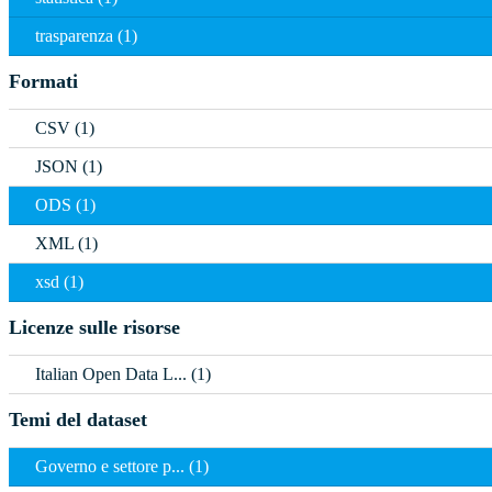
trasparenza (1)
Formati
CSV (1)
JSON (1)
ODS (1)
XML (1)
xsd (1)
Licenze sulle risorse
Italian Open Data L... (1)
Temi del dataset
Governo e settore p... (1)