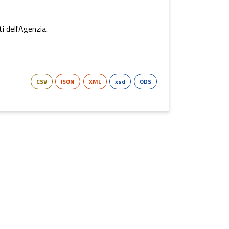
i dell'Agenzia.
CSV
JSON
XML
xsd
ODS