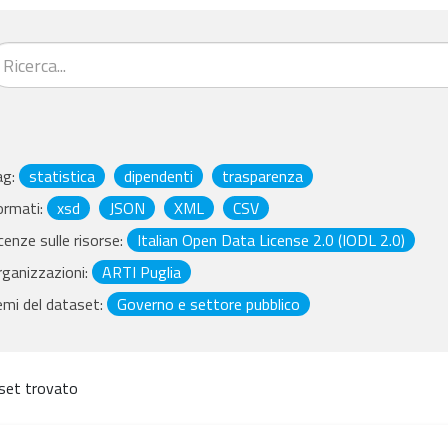
ag:
statistica
dipendenti
trasparenza
ormati:
xsd
JSON
XML
CSV
cenze sulle risorse:
Italian Open Data License 2.0 (IODL 2.0)
ganizzazioni:
ARTI Puglia
mi del dataset:
Governo e settore pubblico
set trovato