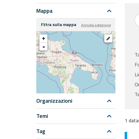
Mappa
Filtra sulla mappa
Annulla selezione
+
-
T
F
Li
Or
Te
Organizzazioni
Temi
1 data
Tag