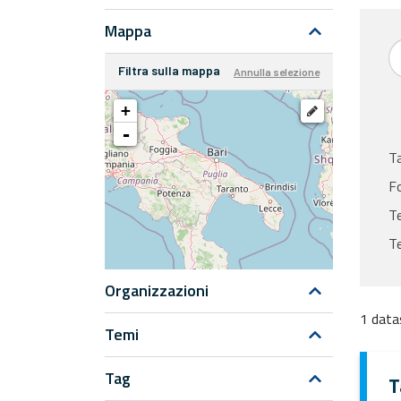
Mappa
Filtra sulla mappa
Annulla selezione
+
-
T
F
Te
T
Organizzazioni
1 data
Temi
Tag
T