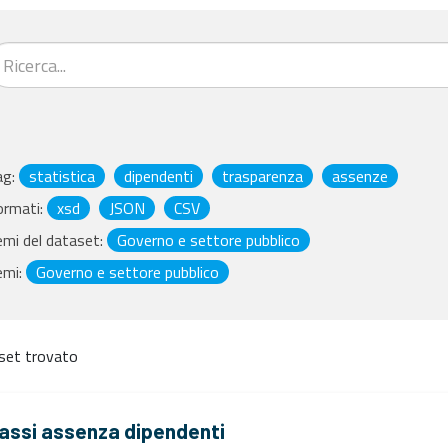
ag:
statistica
dipendenti
trasparenza
assenze
ormati:
xsd
JSON
CSV
mi del dataset:
Governo e settore pubblico
emi:
Governo e settore pubblico
set trovato
assi assenza dipendenti