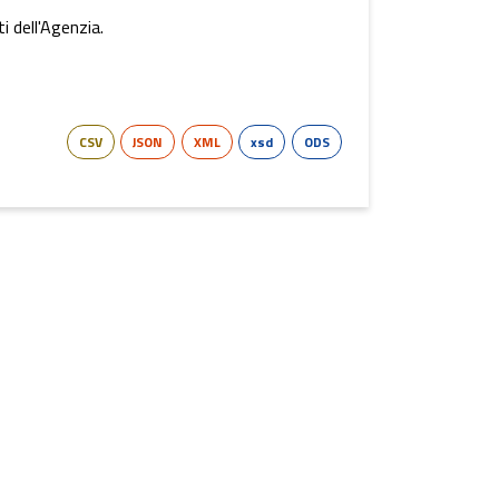
i dell'Agenzia.
CSV
JSON
XML
xsd
ODS